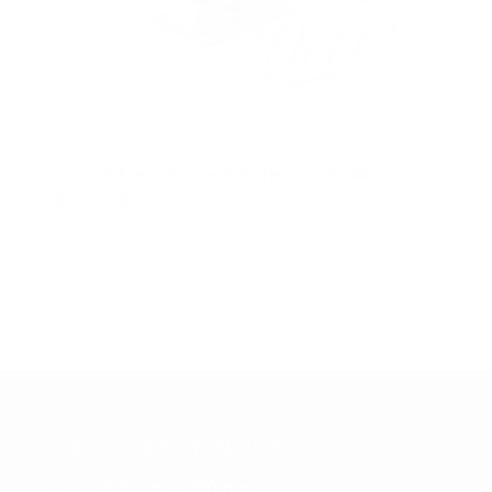
Trucks Ace Classic – Polished Silver 44
$
300.000
Añadir al carrito
Mostrar detalles
HORARIO DE ATENCIÓN:
Lu – Vi: 9:00 a.m – 7:00 p.m