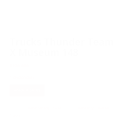
Trucks Thunder Team
X Museum 148
$
320.000
1 disponibles
Añadir al carrito
Categorías:
Skateboarding
,
Trucks
Etiquetas:
skate shop
,
Thunder
,
Trucks