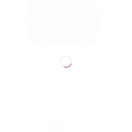
Saco Primitive Dirty P M
$
320.000
Añadir al carrito
Mostrar detalles