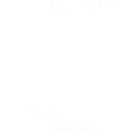
Trucks Thunder Polish 148
$
320.000
Añadir al carrito
Mostrar detalles