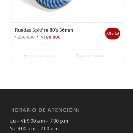
Ruedas Spitfire 80’s 56mm
¡Oferta!
$
230.000
$
180.000
Añadir al carrito
Mostrar detalles
HORARIO DE ATENCIÓN:
Lu – Vi: 9:00 a.m – 7:00 p.m
Sa: 9:00 a.m – 7:00 p.m